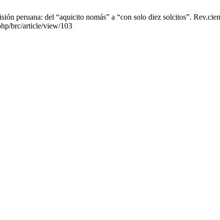
sión peruana: del “aquicito nomás” a “con solo diez solcitos”. Rev.cie
.php/brc/article/view/103